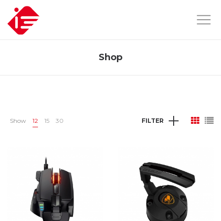
Shop
Show
12
15
30
FILTER