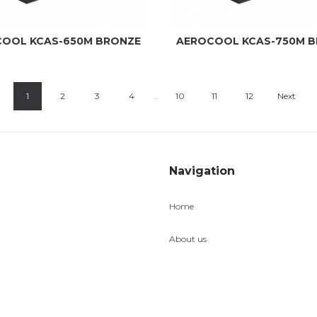
OOL KCAS-650M BRONZE
AEROCOOL KCAS-750M 
1
2
3
4
…
10
11
12
Next
Navigation
Home
About us