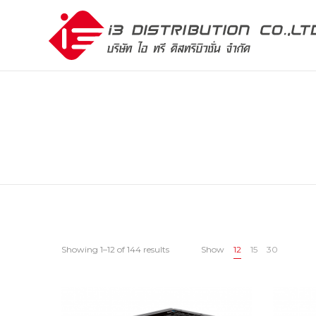
Showing 1–12 of 144 results
Show
12
15
30