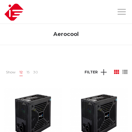
Aerocool
Show
12
15
30
FILTER