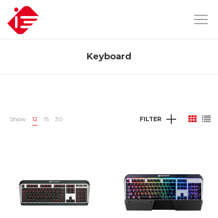
Keyboard
Show
12
15
30
FILTER