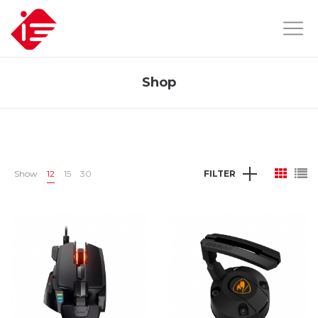
Shop
Show
12
15
30
FILTER