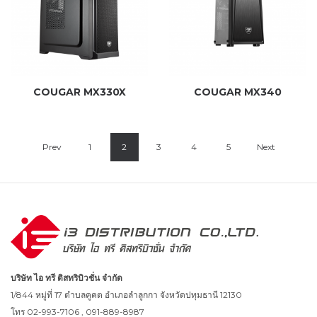
COUGAR MX330X
COUGAR MX340
Prev
1
2
3
4
5
Next
บริษัท ไอ ทรี ดิสทริบิวชั่น จำกัด
1/844 หมู่ที่ 17 ตำบลคูคต อำเภอลำลูกกา จังหวัดปทุมธานี 12130
โทร 02-993-7106 , 091-889-8987