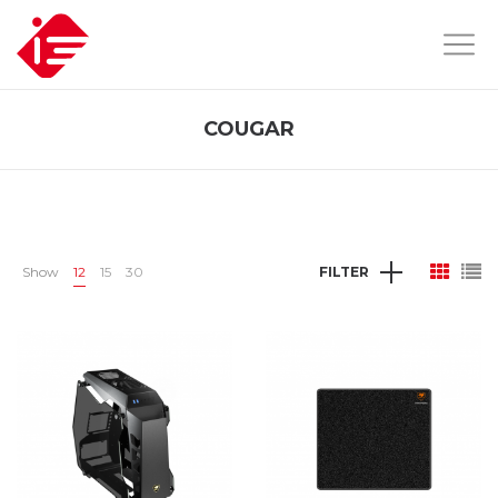
COUGAR
Show
12
15
30
FILTER